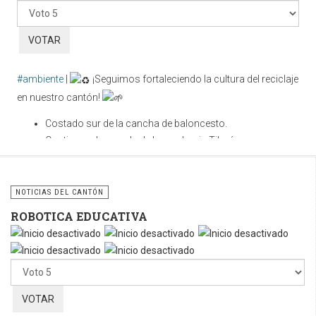
favor,
vote
#ambiente
|
¡Seguimos fortaleciendo la cultura del reciclaje
en nuestro cantón!
Costado sur de la cancha de baloncesto.
Contiguo a la parada de buses hacia Tilarán.
Cuidar nuestros espacios públicos es una
responsabilidad compartida. Utilicemos correctamente estos
NOTICIAS DEL CANTÓN
contenedores y sigamos fomentando la cultura del reciclaje
ROBOTICA EDUCATIVA
para construir un cantón más limpio, ordenado y sostenible.
Por
favor,
vote