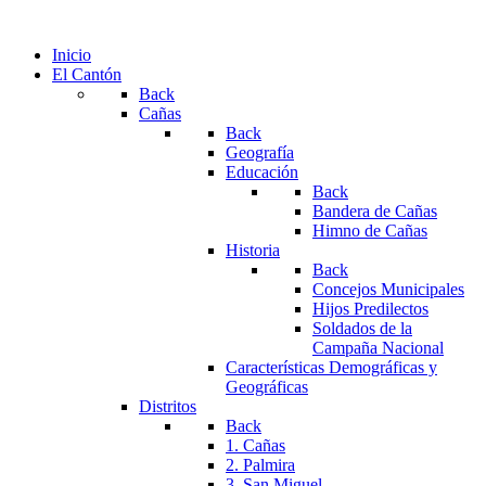
Inicio
El Cantón
Back
Cañas
Back
Geografía
Educación
Back
Bandera de Cañas
Himno de Cañas
Historia
Back
Concejos Municipales
Hijos Predilectos
Soldados de la
Campaña Nacional
Características Demográficas y
Geográficas
Distritos
Back
1. Cañas
2. Palmira
3. San Miguel