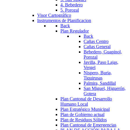
4. Bebedero
5. Porozal
Visor Cartográfico
Instrumentos de Planificacion
Back
Plan Regulador
Back
Cañas Centro
Cañas General
Bebedero, Guapinol,
Porozal
Javilla, Paso Lajas,
Vergel
Nispero, Buria,
Tiquirusas
Palmira, Sandillal
San Miguel, Higuerón,
Gotera
Plan Cantonal de Desarrollo
Humano Local
Plan Estratégico Municipal
Plan de Gobierno actual
Plan de Residuos Sólidos
Plan Cantonal de Emergencias