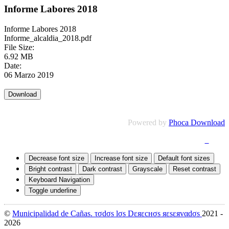
Informe Labores 2018
Informe Labores 2018
Informe_alcaldia_2018.pdf
File Size:
6.92 MB
Date:
06 Marzo 2019
Powered by
Phoca Download
Quejas y Denuncias
|
Mapa del Sitio
|
Accesibilidad
Decrease font size
Increase font size
Default font sizes
Bright contrast
Dark contrast
Grayscale
Reset contrast
Keyboard Navigation
Toggle underline
©
Municipalidad de Cañas. τσdσs lσs Dεяεcнσs яεsεяvαdσs
2021 -
2026