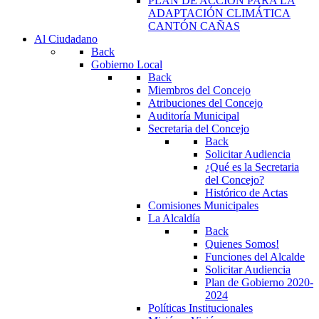
PLAN DE ACCIÓN PARA LA
ADAPTACIÓN CLIMÁTICA
CANTÓN CAÑAS
Al Ciudadano
Back
Gobierno Local
Back
Miembros del Concejo
Atribuciones del Concejo
Auditoría Municipal
Secretaria del Concejo
Back
Solicitar Audiencia
¿Qué es la Secretaria
del Concejo?
Histórico de Actas
Comisiones Municipales
La Alcaldía
Back
Quienes Somos!
Funciones del Alcalde
Solicitar Audiencia
Plan de Gobierno 2020-
2024
Políticas Institucionales