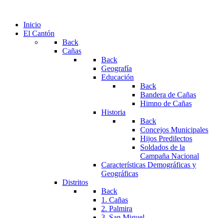
Inicio
El Cantón
Back
Cañas
Back
Geografía
Educación
Back
Bandera de Cañas
Himno de Cañas
Historia
Back
Concejos Municipales
Hijos Predilectos
Soldados de la
Campaña Nacional
Características Demográficas y
Geográficas
Distritos
Back
1. Cañas
2. Palmira
3. San Miguel