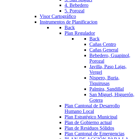
4. Bebedero
5. Porozal
Visor Cartográfico
Instrumentos de Planificacion
Back
Plan Regulador
Back
Cañas Centro
Cañas General
Bebedero, Guapinol,
Porozal
Javilla, Paso Lajas,
Vergel
Nispero, Buria,
Tiquirusas
Palmira, Sandillal
San Miguel, Higuerón,
Gotera
Plan Cantonal de Desarrollo
Humano Local
Plan Estratégico Municipal
Plan de Gobierno actual
Plan de Residuos Sólidos
Plan Cantonal de Emergencias