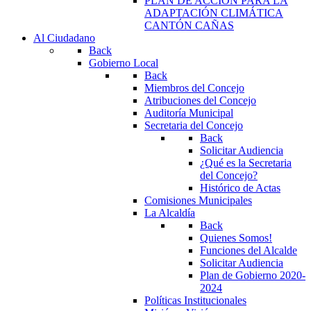
PLAN DE ACCIÓN PARA LA
ADAPTACIÓN CLIMÁTICA
CANTÓN CAÑAS
Al Ciudadano
Back
Gobierno Local
Back
Miembros del Concejo
Atribuciones del Concejo
Auditoría Municipal
Secretaria del Concejo
Back
Solicitar Audiencia
¿Qué es la Secretaria
del Concejo?
Histórico de Actas
Comisiones Municipales
La Alcaldía
Back
Quienes Somos!
Funciones del Alcalde
Solicitar Audiencia
Plan de Gobierno 2020-
2024
Políticas Institucionales