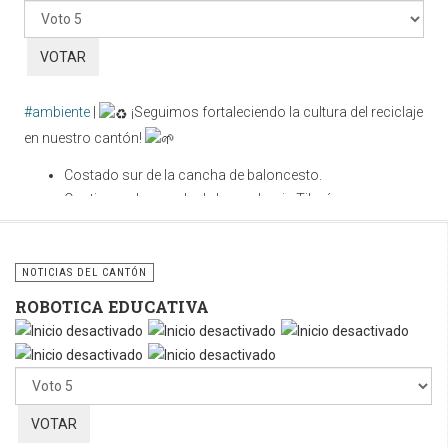
favor,
vote
#ambiente
|
¡Seguimos fortaleciendo la cultura del reciclaje
en nuestro cantón!
Costado sur de la cancha de baloncesto.
Contiguo a la parada de buses hacia Tilarán.
Cuidar nuestros espacios públicos es una
responsabilidad compartida. Utilicemos correctamente estos
NOTICIAS DEL CANTÓN
contenedores y sigamos fomentando la cultura del reciclaje
ROBOTICA EDUCATIVA
para construir un cantón más limpio, ordenado y sostenible.
Por
favor,
vote