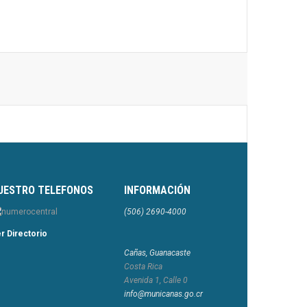
UESTRO TELEFONOS
INFORMACIÓN
(506) 2690-4000
r Directorio
Cañas, Guanacaste
Costa Rica
Avenida 1, Calle 0
info@municanas.go.cr