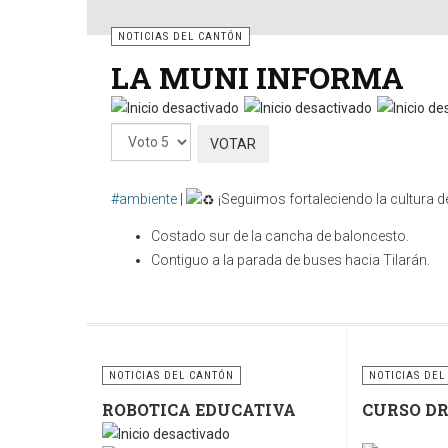
NOTICIAS DEL CANTÓN
LA MUNI INFORMA
Por
favor,
vote
#ambiente
|
¡Seguimos fortaleciendo la cultura de
Costado sur de la cancha de baloncesto.
Contiguo a la parada de buses hacia Tilarán.
Cuidar nuestros espacios públicos es una respo
contenedores y sigamos fomentando la cultura del re
sostenible.
NOTICIAS DEL CANTÓN
NOTICIAS DEL
ROBOTICA EDUCATIVA
CURSO D