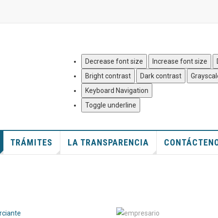
Quejas y Denuncias
|
Mapa del
Decrease font size
Increase font size
Bright contrast
Dark contrast
Grayscal
Keyboard Navigation
Toggle underline
TRÁMITES
LA TRANSPARENCIA
CONTÁCTEN