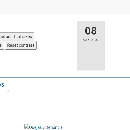
 Sitio
|
Accesibilidad
08
Default font sizes
SÁB
,
AGO
e
Reset contrast
OS