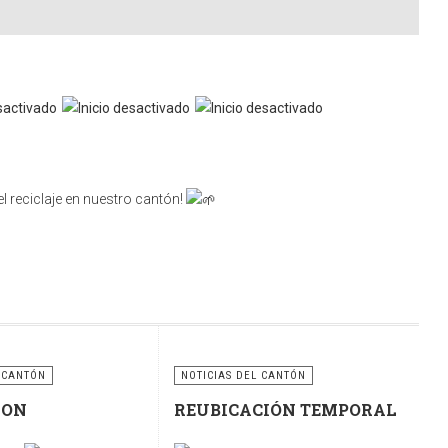
l reciclaje en nuestro cantón!
nsabilidad compartida. Utilicemos correctamente estos
ciclaje para construir un cantón más limpio, ordenado y
 CANTÓN
NOTICIAS DEL CANTÓN
RON
REUBICACIÓN TEMPORAL