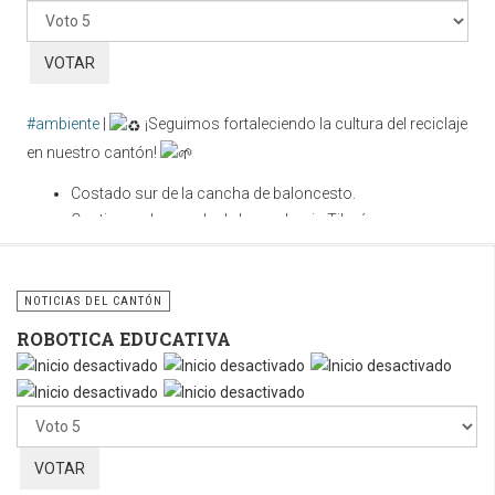
favor,
vote
#ambiente
|
¡Seguimos fortaleciendo la cultura del reciclaje
en nuestro cantón!
Costado sur de la cancha de baloncesto.
Contiguo a la parada de buses hacia Tilarán.
Cuidar nuestros espacios públicos es una
responsabilidad compartida. Utilicemos correctamente estos
NOTICIAS DEL CANTÓN
contenedores y sigamos fomentando la cultura del reciclaje
ROBOTICA EDUCATIVA
para construir un cantón más limpio, ordenado y sostenible.
Por
favor,
vote