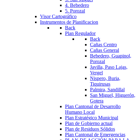
4. Bebedero
5. Porozal
Visor Cartográfico
Instrumentos de Planificacion
Back
Plan Regulador
Back
Cañas Centro
Cañas General
Bebedero, Guapinol,
Porozal
Javilla, Paso Lajas,
Vergel
Nispero, Buria,
Tiquirusas
Palmira, Sandillal
San Miguel, Higuerón,
Gotera
Plan Cantonal de Desarrollo
Humano Local
Plan Estratégico Municipal
Plan de Gobierno actual
Plan de Residuos Sólidos
Plan Cantonal de Emergencias