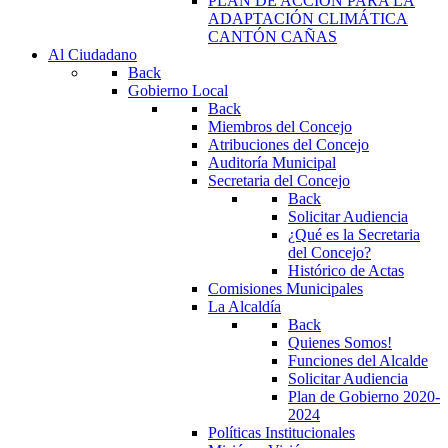
PLAN DE ACCIÓN PARA LA
ADAPTACIÓN CLIMÁTICA
CANTÓN CAÑAS
Al Ciudadano
Back
Gobierno Local
Back
Miembros del Concejo
Atribuciones del Concejo
Auditoría Municipal
Secretaria del Concejo
Back
Solicitar Audiencia
¿Qué es la Secretaria
del Concejo?
Histórico de Actas
Comisiones Municipales
La Alcaldía
Back
Quienes Somos!
Funciones del Alcalde
Solicitar Audiencia
Plan de Gobierno 2020-
2024
Políticas Institucionales