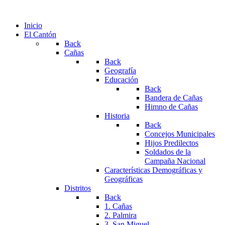
Inicio
El Cantón
Back
Cañas
Back
Geografía
Educación
Back
Bandera de Cañas
Himno de Cañas
Historia
Back
Concejos Municipales
Hijos Predilectos
Soldados de la
Campaña Nacional
Características Demográficas y
Geográficas
Distritos
Back
1. Cañas
2. Palmira
3. San Miguel