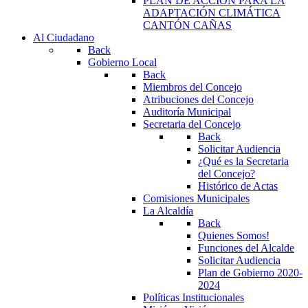
PLAN DE ACCIÓN PARA LA
ADAPTACIÓN CLIMÁTICA
CANTÓN CAÑAS
Al Ciudadano
Back
Gobierno Local
Back
Miembros del Concejo
Atribuciones del Concejo
Auditoría Municipal
Secretaria del Concejo
Back
Solicitar Audiencia
¿Qué es la Secretaria
del Concejo?
Histórico de Actas
Comisiones Municipales
La Alcaldía
Back
Quienes Somos!
Funciones del Alcalde
Solicitar Audiencia
Plan de Gobierno 2020-
2024
Políticas Institucionales