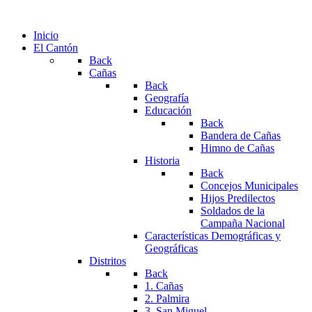
Inicio
El Cantón
Back
Cañas
Back
Geografía
Educación
Back
Bandera de Cañas
Himno de Cañas
Historia
Back
Concejos Municipales
Hijos Predilectos
Soldados de la
Campaña Nacional
Características Demográficas y
Geográficas
Distritos
Back
1. Cañas
2. Palmira
3. San Miguel