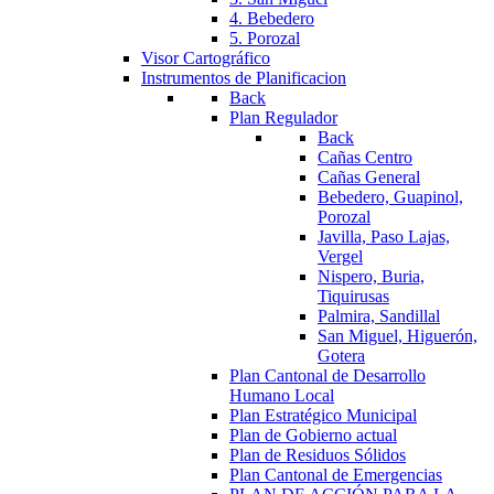
4. Bebedero
5. Porozal
Visor Cartográfico
Instrumentos de Planificacion
Back
Plan Regulador
Back
Cañas Centro
Cañas General
Bebedero, Guapinol,
Porozal
Javilla, Paso Lajas,
Vergel
Nispero, Buria,
Tiquirusas
Palmira, Sandillal
San Miguel, Higuerón,
Gotera
Plan Cantonal de Desarrollo
Humano Local
Plan Estratégico Municipal
Plan de Gobierno actual
Plan de Residuos Sólidos
Plan Cantonal de Emergencias