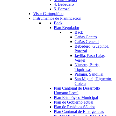
4. Bebedero
5. Porozal
Visor Cartográfico
Instrumentos de Planificacion
Back
Plan Regulador
Back
Cañas Centro
Cañas General
Bebedero, Guapinol,
Porozal
Javilla, Paso Lajas,
Vergel
Nispero, Buria,
Tiquirusas
Palmira, Sandillal
San Miguel, Higuerón,
Gotera
Plan Cantonal de Desarrollo
Humano Local
Plan Estratégico Municipal
Plan de Gobierno actual
Plan de Residuos Sólidos
Plan Cantonal de Emergencias