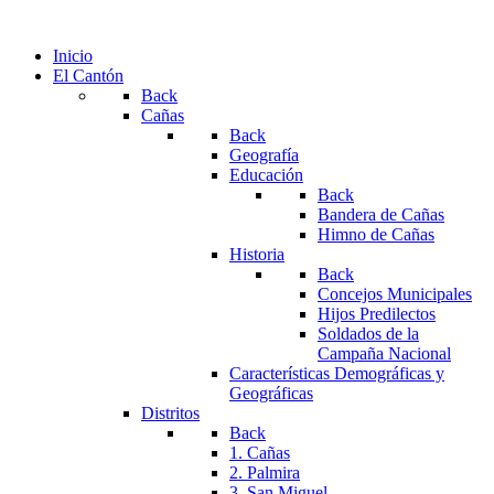
Inicio
El Cantón
Back
Cañas
Back
Geografía
Educación
Back
Bandera de Cañas
Himno de Cañas
Historia
Back
Concejos Municipales
Hijos Predilectos
Soldados de la
Campaña Nacional
Características Demográficas y
Geográficas
Distritos
Back
1. Cañas
2. Palmira
3. San Miguel