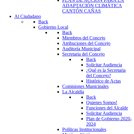
PLAN DE ACCIÓN PARA LA
ADAPTACIÓN CLIMÁTICA
CANTÓN CAÑAS
Al Ciudadano
Back
Gobierno Local
Back
Miembros del Concejo
Atribuciones del Concejo
Auditoría Municipal
Secretaria del Concejo
Back
Solicitar Audiencia
¿Qué es la Secretaria
del Concejo?
Histórico de Actas
Comisiones Municipales
La Alcaldía
Back
Quienes Somos!
Funciones del Alcalde
Solicitar Audiencia
Plan de Gobierno 2020-
2024
Políticas Institucionales