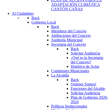
PLAN DE ACCIÓN PARA LA
ADAPTACIÓN CLIMÁTICA
CANTÓN CAÑAS
Al Ciudadano
Back
Gobierno Local
Back
Miembros del Concejo
Atribuciones del Concejo
Auditoría Municipal
Secretaria del Concejo
Back
Solicitar Audiencia
¿Qué es la Secretaria
del Concejo?
Histórico de Actas
Comisiones Municipales
La Alcaldía
Back
Quienes Somos!
Funciones del Alcalde
Solicitar Audiencia
Plan de Gobierno 2020-
2024
Políticas Institucionales