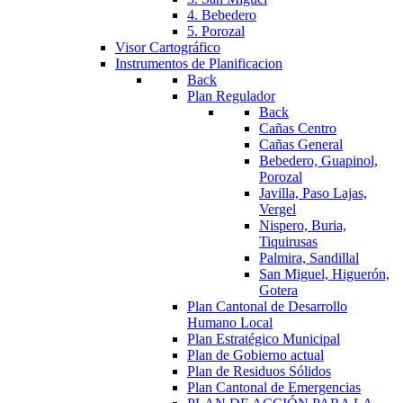
4. Bebedero
5. Porozal
Visor Cartográfico
Instrumentos de Planificacion
Back
Plan Regulador
Back
Cañas Centro
Cañas General
Bebedero, Guapinol,
Porozal
Javilla, Paso Lajas,
Vergel
Nispero, Buria,
Tiquirusas
Palmira, Sandillal
San Miguel, Higuerón,
Gotera
Plan Cantonal de Desarrollo
Humano Local
Plan Estratégico Municipal
Plan de Gobierno actual
Plan de Residuos Sólidos
Plan Cantonal de Emergencias