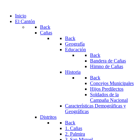
Inicio
El Cantón
Back
Cañas
Back
Geografía
Educación
Back
Bandera de Cañas
Himno de Cañas
Historia
Back
Concejos Municipales
Hijos Predilectos
Soldados de la
Campaña Nacional
Características Demográficas y
Geográficas
Distritos
Back
1. Cañas
2. Palmira
3. San Miguel