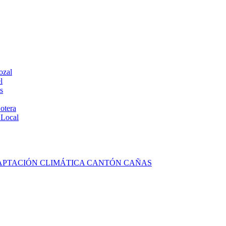
ozal
l
s
otera
 Local
DAPTACIÓN CLIMÁTICA CANTÓN CAÑAS