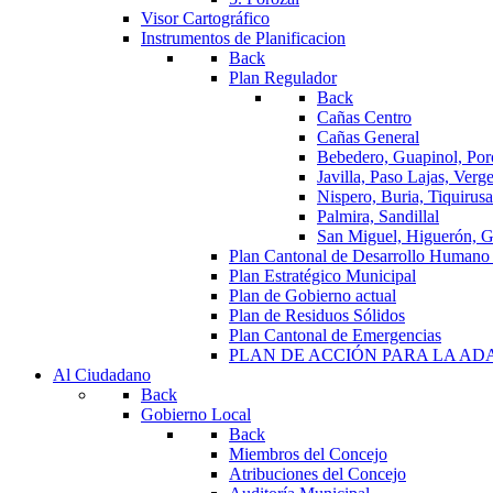
Visor Cartográfico
Instrumentos de Planificacion
Back
Plan Regulador
Back
Cañas Centro
Cañas General
Bebedero, Guapinol, Por
Javilla, Paso Lajas, Verge
Nispero, Buria, Tiquirusa
Palmira, Sandillal
San Miguel, Higuerón, G
Plan Cantonal de Desarrollo Humano
Plan Estratégico Municipal
Plan de Gobierno actual
Plan de Residuos Sólidos
Plan Cantonal de Emergencias
PLAN DE ACCIÓN PARA LA A
Al Ciudadano
Back
Gobierno Local
Back
Miembros del Concejo
Atribuciones del Concejo