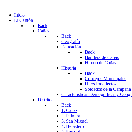
Inicio
El Cantón
Back
Cañas
Back
Geografía
Educación
Back
Bandera de Cañas
Himno de Cañas
Historia
Back
Concejos Municipales
Hijos Predilectos
Soldados de la Campaña
Características Demográficas y Geogr
Distritos
Back
1. Cañas
2. Palmira
3. San Miguel
4. Bebedero
5. Porozal