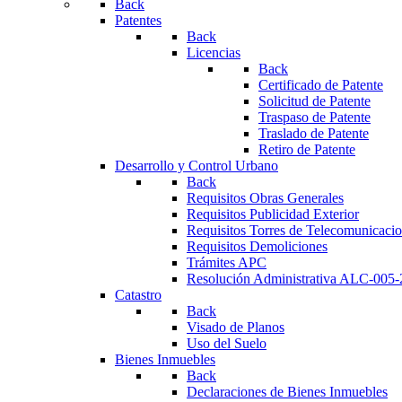
Back
Patentes
Back
Licencias
Back
Certificado de Patente
Solicitud de Patente
Traspaso de Patente
Traslado de Patente
Retiro de Patente
Desarrollo y Control Urbano
Back
Requisitos Obras Generales
Requisitos Publicidad Exterior
Requisitos Torres de Telecomunicaci
Requisitos Demoliciones
Trámites APC
Resolución Administrativa ALC-005
Catastro
Back
Visado de Planos
Uso del Suelo
Bienes Inmuebles
Back
Declaraciones de Bienes Inmuebles