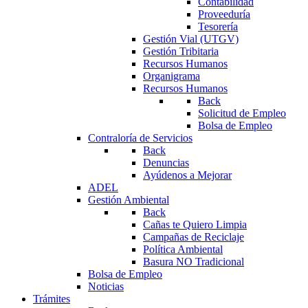
Contabilidad
Proveeduría
Tesorería
Gestión Vial (UTGV)
Gestión Tribitaria
Recursos Humanos
Organigrama
Recursos Humanos
Back
Solicitud de Empleo
Bolsa de Empleo
Contraloría de Servicios
Back
Denuncias
Ayúdenos a Mejorar
ADEL
Gestión Ambiental
Back
Cañas te Quiero Limpia
Campañas de Reciclaje
Política Ambiental
Basura NO Tradicional
Bolsa de Empleo
Noticias
Trámites