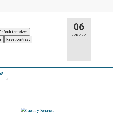
 Sitio
|
Accesibilidad
06
Default font sizes
JUE
,
AGO
e
Reset contrast
OS