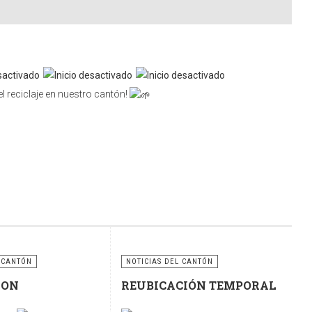
l reciclaje en nuestro cantón!
nsabilidad compartida. Utilicemos correctamente estos
ciclaje para construir un cantón más limpio, ordenado y
 CANTÓN
NOTICIAS DEL CANTÓN
RON
REUBICACIÓN TEMPORAL