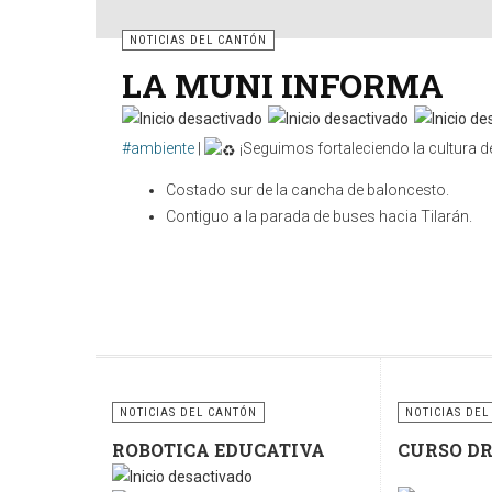
NOTICIAS DEL CANTÓN
LA MUNI INFORMA
#ambiente
|
¡Seguimos fortaleciendo la cultura de
Costado sur de la cancha de baloncesto.
Contiguo a la parada de buses hacia Tilarán.
Cuidar nuestros espacios públicos es una respo
contenedores y sigamos fomentando la cultura del re
sostenible.
NOTICIAS DEL CANTÓN
NOTICIAS DEL
ROBOTICA EDUCATIVA
CURSO D