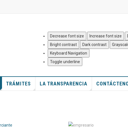
Quejas y Denuncias
|
Mapa del
Decrease font size
Increase font size
Bright contrast
Dark contrast
Grayscal
Keyboard Navigation
Toggle underline
TRÁMITES
LA TRANSPARENCIA
CONTÁCTEN