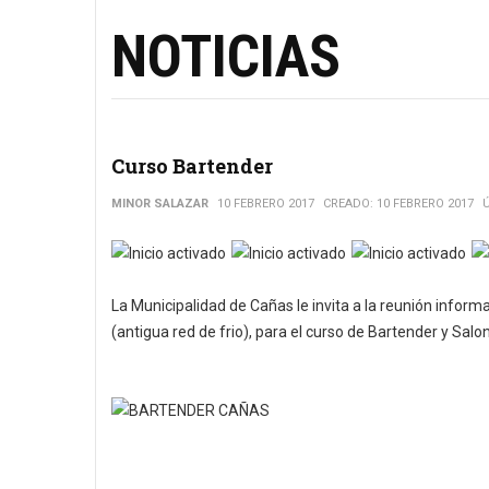
NOTICIAS
Curso Bartender
MINOR SALAZAR
10 FEBRERO 2017
CREADO: 10 FEBRERO 2017
Ratio:
5
/
5
La Municipalidad de Cañas le invita a la reunión informa
(antigua red de frio), para el curso de Bartender y Salo