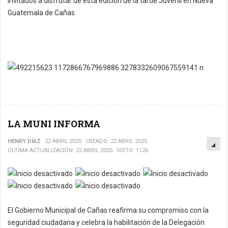
Invitados a disfrutar de esta edición de la tarde Juvenil en Nueva
Guatemala de Cañas.
LA MUNI INFORMA
EM
HENRY DÍAZ
22 ABRIL 2025
CREADO: 22 ABRIL 2025
ÚLTIMA ACTUALIZACIÓN: 22 ABRIL 2025
VISTO: 1126
El Gobierno Municipal de Cañas reafirma su compromiso con la
seguridad ciudadana y celebra la habilitación de la Delegación