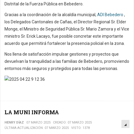
Distrital de la Fuerza Pública en Bebedero.
Gracias a la coordinación de la alcaldía municipal,
ADI Bebedero
,
los Delegados Cantonales de Cañas, el Director Regional Sr. Elder
Monge, el Ministro de Seguridad Pública Sr. Mario Zamora y el Vice
ministro Sr. Erick Lacayo, fue posible concretar este importante
acuerdo que permitirá fortalecer la presencia policial en la zona.
Nos llena de satisfacción impulsar gestiones y proyectos que
devuelvan la tranquilidad a las familias de Bebedero, promoviendo
entornos más seguros y protegidos para todas las personas.
LA MUNI INFORMA
EM
HENRY DÍAZ
07 MARZO 2025
CREADO: 07 MARZO 2025
ÚLTIMA ACTUALIZACIÓN: 07 MARZO 2025
VISTO: 1378