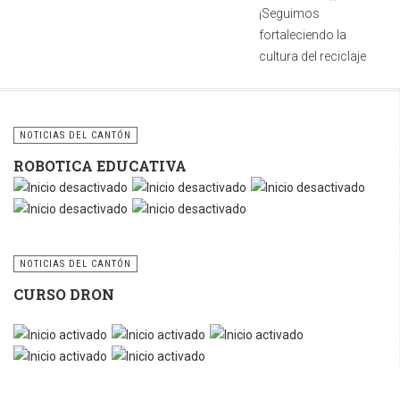
¡Seguimos
fortaleciendo la
cultura del reciclaje
en nuestro cantón!
Costado sur
NOTICIAS DEL CANTÓN
de la cancha
ROBOTICA EDUCATIVA
de baloncesto.
Contiguo a la
parada de
buses hacia
Tilarán.
NOTICIAS DEL CANTÓN
CURSO DRON
Cuidar nuestros
espacios públicos
Ratio:
5
/
5
es una
responsabilidad
compartida.