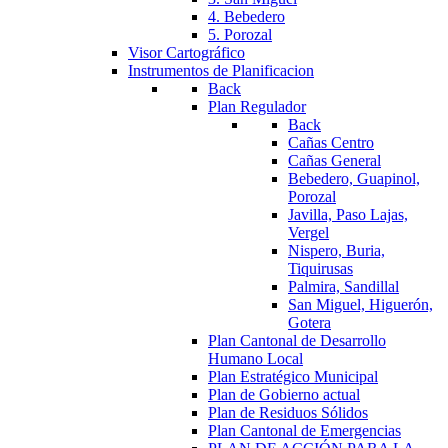
4. Bebedero
5. Porozal
Visor Cartográfico
Instrumentos de Planificacion
Back
Plan Regulador
Back
Cañas Centro
Cañas General
Bebedero, Guapinol,
Porozal
Javilla, Paso Lajas,
Vergel
Nispero, Buria,
Tiquirusas
Palmira, Sandillal
San Miguel, Higuerón,
Gotera
Plan Cantonal de Desarrollo
Humano Local
Plan Estratégico Municipal
Plan de Gobierno actual
Plan de Residuos Sólidos
Plan Cantonal de Emergencias