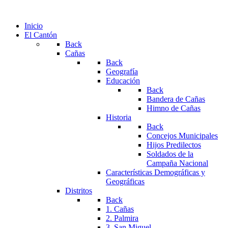
Inicio
El Cantón
Back
Cañas
Back
Geografía
Educación
Back
Bandera de Cañas
Himno de Cañas
Historia
Back
Concejos Municipales
Hijos Predilectos
Soldados de la
Campaña Nacional
Características Demográficas y
Geográficas
Distritos
Back
1. Cañas
2. Palmira
3. San Miguel