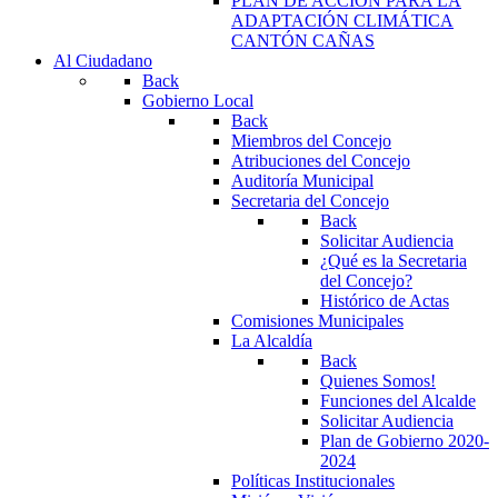
PLAN DE ACCIÓN PARA LA
ADAPTACIÓN CLIMÁTICA
CANTÓN CAÑAS
Al Ciudadano
Back
Gobierno Local
Back
Miembros del Concejo
Atribuciones del Concejo
Auditoría Municipal
Secretaria del Concejo
Back
Solicitar Audiencia
¿Qué es la Secretaria
del Concejo?
Histórico de Actas
Comisiones Municipales
La Alcaldía
Back
Quienes Somos!
Funciones del Alcalde
Solicitar Audiencia
Plan de Gobierno 2020-
2024
Políticas Institucionales