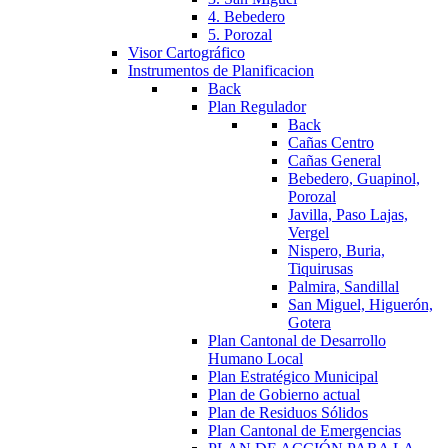
4. Bebedero
5. Porozal
Visor Cartográfico
Instrumentos de Planificacion
Back
Plan Regulador
Back
Cañas Centro
Cañas General
Bebedero, Guapinol,
Porozal
Javilla, Paso Lajas,
Vergel
Nispero, Buria,
Tiquirusas
Palmira, Sandillal
San Miguel, Higuerón,
Gotera
Plan Cantonal de Desarrollo
Humano Local
Plan Estratégico Municipal
Plan de Gobierno actual
Plan de Residuos Sólidos
Plan Cantonal de Emergencias