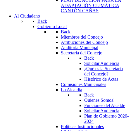
PLAN DE ACCIÓN PARA LA
ADAPTACIÓN CLIMÁTICA
CANTÓN CAÑAS
Al Ciudadano
Back
Gobierno Local
Back
Miembros del Concejo
Atribuciones del Concejo
Auditoría Municipal
Secretaria del Concejo
Back
Solicitar Audiencia
¿Qué es la Secretaria
del Concejo?
Histórico de Actas
Comisiones Municipales
La Alcaldía
Back
Quienes Somos!
Funciones del Alcalde
Solicitar Audiencia
Plan de Gobierno 2020-
2024
Políticas Institucionales