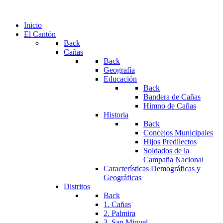
Inicio
El Cantón
Back
Cañas
Back
Geografía
Educación
Back
Bandera de Cañas
Himno de Cañas
Historia
Back
Concejos Municipales
Hijos Predilectos
Soldados de la
Campaña Nacional
Características Demográficas y
Geográficas
Distritos
Back
1. Cañas
2. Palmira
3. San Miguel